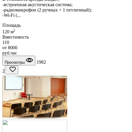
-встроенная акустическая система;
-радиомикрофон (2 ручных + 1 петличный);
-Wi-Fi (...
Площадь
2
120 м
Вместимость
110
от
8000
руб.
час
1982
Просмотры
2