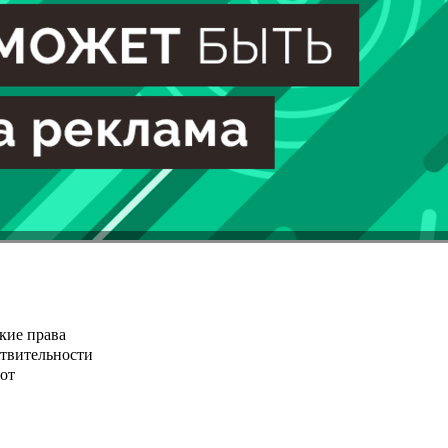
кие права
ствительности
от