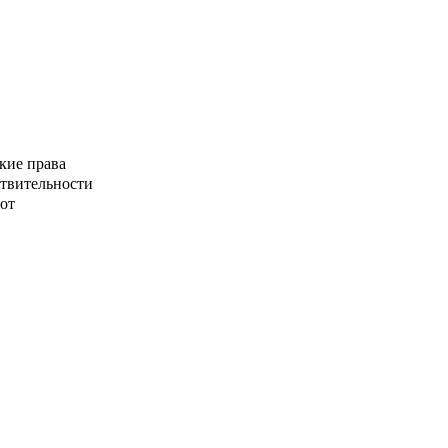
кие права
ствительности
от