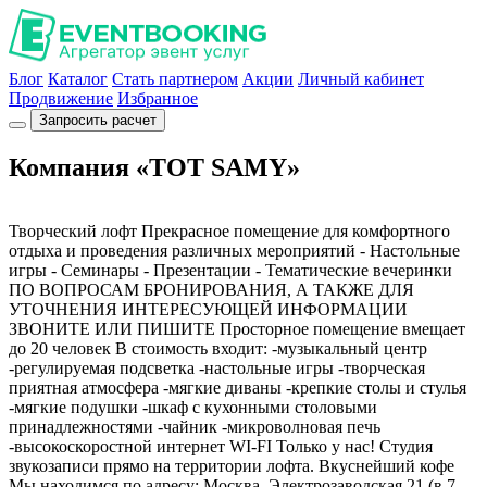
Блог
Каталог
Стать партнером
Акции
Личный кабинет
Продвижение
Избранное
Запросить расчет
Компания «TOT SAMY»
Творческий лофт Прекрасное помещение для комфортного
отдыха и проведения различных мероприятий - Настольные
игры - Семинары - Презентации - Тематические вечеринки
ПО ВОПРОСАМ БРОНИРОВАНИЯ, А ТАКЖЕ ДЛЯ
УТОЧНЕНИЯ ИНТЕРЕСУЮЩЕЙ ИНФОРМАЦИИ
ЗВОНИТЕ ИЛИ ПИШИТЕ Просторное помещение вмещает
до 20 человек В стоимость входит: -музыкальный центр
-регулируемая подсветка -настольные игры -творческая
приятная атмосфера -мягкие диваны -крепкие столы и стулья
-мягкие подушки -шкаф с кухонными столовыми
принадлежностями -чайник -микроволновая печь
-высокоскоростной интернет WI-FI Только у нас! Студия
звукозаписи прямо на территории лофта. Вкуснейший кофе
Мы находимся по адресу: Москва, Электрозаводская 21 (в 7