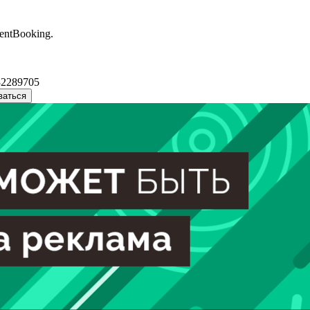
entBooking.
32289705
ваться