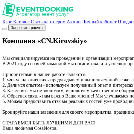
Блог
Каталог
Стать партнером
Акции
Личный кабинет
Продви
Запросить расчет
Компания «CN.Kirovskiy»
Мы специализируемся на проведении и организации мероприя
В 2021 году со своей командой мы организовали и успешно пр
Приоритетами в нашей работе являются:
1. Фокус на клиентах - предугадывем и выполняем любые жел
2. Делимся опытом - используем полученный опыт в интересах
3. Качество - мы не экономим, используем качественное обор
4. Обратная связь - нам важно Ваше мнение! Мы улучшаемся п
5. Можем предоставить отзывы реальных гостей уже проводивш
Бронируйте наши заведения для своего мероприятия, праздника
СТАРАЕМСЯ БЫТЬ ЛУЧШИМИ ДЛЯ ВАС!
Ваша любимая CosaNostra.