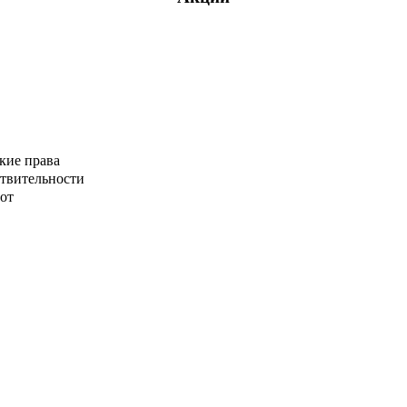
кие права
ствительности
от