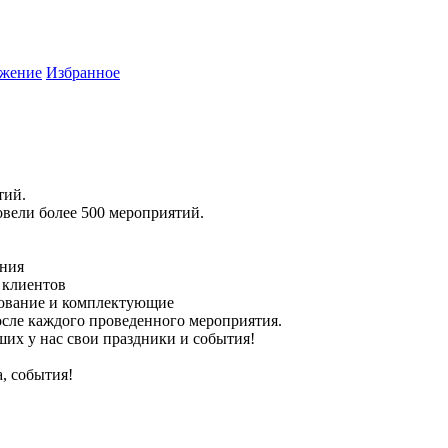
жение
Избранное
тий.
овели более 500 мероприятий.
ания
 клиентов
удование и комплектующие
осле каждого проведенного мероприятия.
их у нас свои праздники и события!
, события!