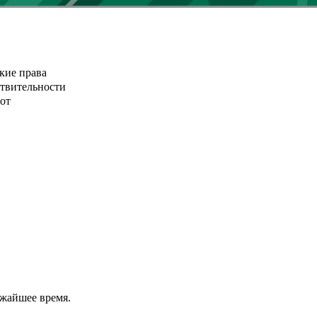
кие права
ствительности
от
ижайшее время.