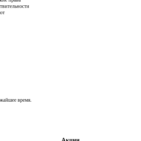
ствительности
от
ижайшее время.
Акции