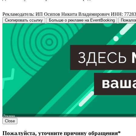
Рекламодатель: ИП Осипов Никита Владимирович ИНН: 7728
Скопировать ссылку
Больше о рекламе на EventBooking
Пожало
Реклама
Close
Пожалуйста, уточните причину обращения*