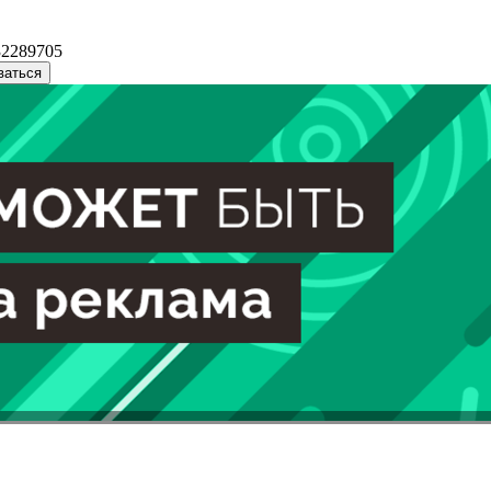
32289705
ваться