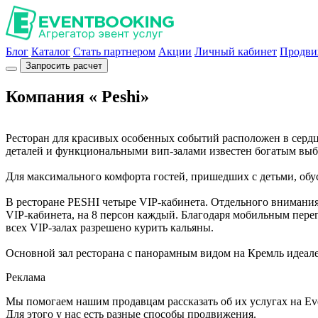
Блог
Каталог
Стать партнером
Акции
Личный кабинет
Продви
Запросить расчет
Компания « Peshi»
Ресторан для красивых особенных событий расположен в серд
деталей и функциональными вип-залами известен богатым выб
Для максимального комфорта гостей, пришедших с детьми, обуст
В ресторане PESHI четыре VIP-кабинета. Отдельного внимания
VIP-кабинета, на 8 персон каждый. Благодаря мобильным перег
всех VIP-залах разрешено курить кальяны.
Основной зал ресторана с панорамным видом на Кремль идеален
Реклама
Мы помогаем нашим продавцам рассказать об их услугах на Ev
Для этого у нас есть разные способы продвижения.