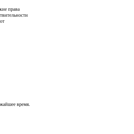
кие права
ствительности
от
ижайшее время.