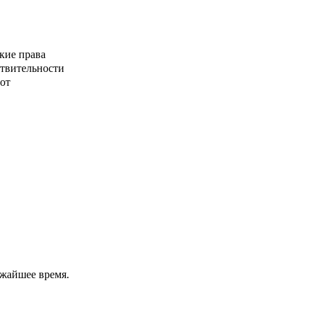
кие права
ствительности
от
ижайшее время.