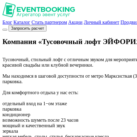
Блог
Каталог
Стать партнером
Акции
Личный кабинет
Продви
Запросить расчет
Компания «Тусовочный лофт ЭЙФОРИ
Тусовочный, стильный лофт с отличным звуком для мероприяти
красивой свадьбы или клубной вечеринки.
Мы находимся в шаговой доступности от метро Марксисткая (3 
парковка.
Для комфортного отдыха у нас есть:
отдельный вход на 1−ом этаже
парковка
кондиционер
возможность шуметь после 23 часов
мощный и качественный звук
зеркала
мягкая мебель, столы, стулья, бескаркасные кресла