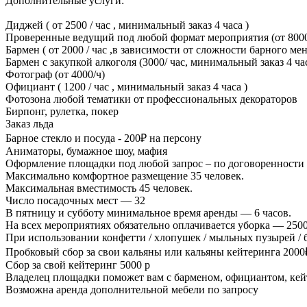
Дополнительные услуги:
Диджей ( от 2500 / час , минимальный заказ 4 часа )
Проверенные ведущий под любой формат мероприятия (от 8000
Бармен ( от 2000 / час ,в зависимости от сложности барного ме
Бармен с закупкой алкоголя (3000/ час, минимальный заказ 4 ча
Фотограф (от 4000/ч)
Официант ( 1200 / час , минимальный заказ 4 часа )
Фотозона любой тематики от профессиональных декораторов
Бирпонг, рулетка, покер
Заказ льда
Барное стекло и посуда - 200₽ на персону
Аниматоры, бумажное шоу, мафия
Оформление площадки под любой запрос – по договоренности
Максимально комфортное размещение 35 человек.
Максимальная вместимость 45 человек.
Число посадочных мест — 32
В пятницу и субботу минимальное время аренды — 6 часов.
На всех мероприятиях обязательно оплачивается уборка — 2500
При использовании конфетти / хлопушек / мыльных пузырей / 
Пробковый сбор за свои кальяны или кальяны кейтеринга 2000
Сбор за свой кейтеринг 5000 р
Владелец площадки поможет вам с барменом, официантом, кей
Возможна аренда дополнительной мебели по запросу