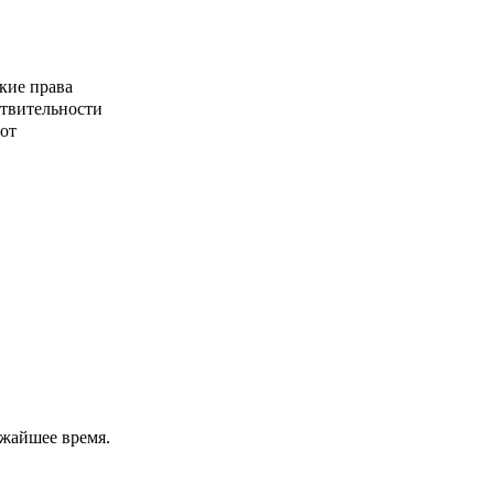
кие права
ствительности
от
ижайшее время.