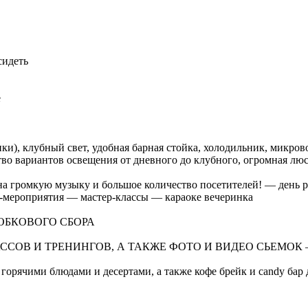
сидеть
е
ки), клубный свет, удобная барная стойка, холодильник, микров
во вариантов освещения от дневного до клубного, огромная люс
я на громкую музыку и большое количество посетителей! — де
мероприятия — мастер-классы — караоке вечеринка
ОБКОВОГО СБОРА
И ТРЕНИНГОВ, А ТАКЖЕ ФОТО И ВИДЕО СЬЕМОК – 1500 ру
горячими блюдами и десертами, а также кофе брейк и candy бар