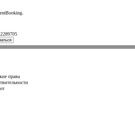
entBooking.
32289705
ваться
кие права
ствительности
от