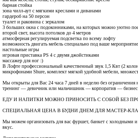
барная стойка
зона чилл-аут с мягкими креслами и диванами
гардероб на 50 персон
туалет и раковина с зеркалом
3 больших окна с подоконниками, на которых можно уютно по
второй свет, высота потолков до 4 метров
атмосферная регулируемая подсветка по всему лофту
возможность двигать мебель специально под ваше мероприяти
настольные игры
игровая приставка PS 4 с двумя джойстиками
массажер для ног :)
В Лофте профессиональный качественный звук 1,5 Квт (2 колон
микрофонами Shure, комплект мягкой удобной мебели, множест
Мы открыты для Вас 24 часа 7 дней в неделю без ограничени
тренинг — девичник или мальчишник — корпоратив — бизнес-
ЕДУ И НАПИТКИ МОЖНО ПРИНОСИТЬ С СОБОЙ БЕЗ ПР
СПЕЦИАЛЬНАЯ ЦЕНА В БУДНИ ДНЕМ ДЛЯ МАСТЕР-КЛАССОВ 
Мы можем организовать для вас фуршет, банкет с холодными и 
вкус.