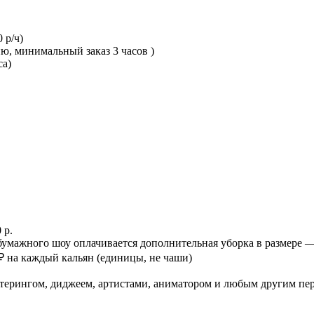
 р/ч)
ню, минимальный заказ 3 часов )
са)
 р.
бумажного шоу оплачивается дополнительная уборка в размере —
₽ на каждый кальян (единицы, не чаши)
терингом, диджеем, артистами, аниматором и любым другим пе