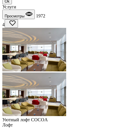
Ok
Услуги
1972
Просмотры
4
Уютный лофт COCOA
Лофт