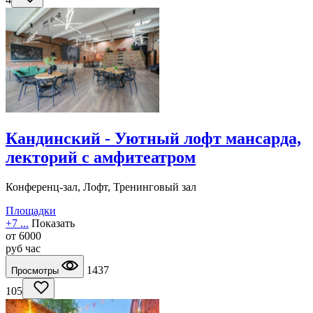
Кандинский - Уютный лофт мансарда,
лекторий с амфитеатром
Конференц-зал, Лофт, Тренинговый зал
Площадки
+7 ...
Показать
от
6000
руб
час
1437
Просмотры
105