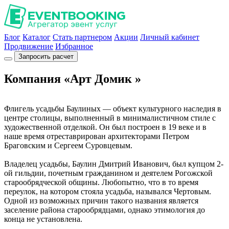
Блог
Каталог
Стать партнером
Акции
Личный кабинет
Продвижение
Избранное
Запросить расчет
Компания «Арт Домик »
Флигель усадьбы Баулиных ― объект культурного наследия в
центре столицы, выполненный в минималистичном стиле с
художественной отделкой. Он был построен в 19 веке и в
наше время отреставрирован архитекторами Петром
Браговским и Сергеем Суровцевым.
Владелец усадьбы, Баулин Дмитрий Иванович, был купцом 2-
ой гильдии, почетным гражданином и деятелем Рогожской
старообрядческой общины. Любопытно, что в то время
переулок, на котором стояла усадьба, назывался Чертовым.
Одной из возможных причин такого названия является
заселение района старообрядцами, однако этимология до
конца не установлена.