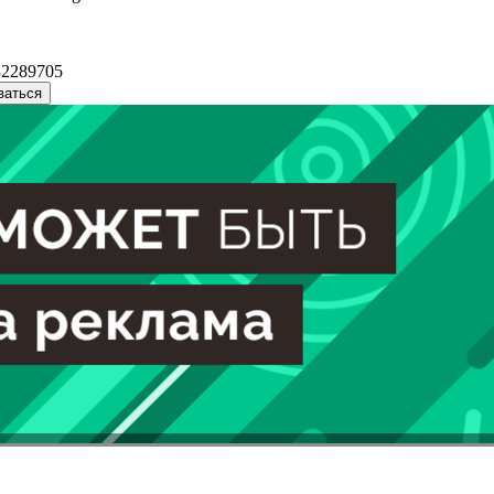
32289705
ваться