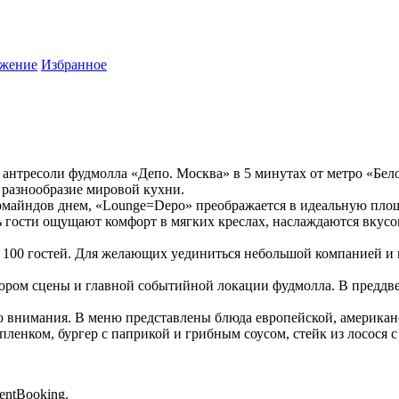
жение
Избранное
 антресоли фудмолла «Депо. Москва» в 5 минутах от метро «Бело
 разнообразие мировой кухни.
рмайндов днем, «Lounge=Depo» преображается в идеальную площ
ь гости ощущают комфорт в мягких креслах, наслаждаются вкус
100 гостей. Для желающих уединиться небольшой компанией и п
ором сцены и главной событийной локации фудмолла. В преддв
 внимания. В меню представлены блюда европейской, американск
пленком, бургер с паприкой и грибным соусом, стейк из лосося 
entBooking.