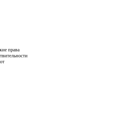
кие права
ствительности
от