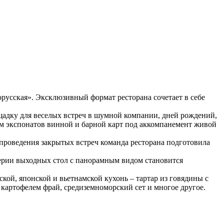
русская». Эксклюзивный формат ресторана сочетает в себе
адку для веселых встреч в шумной компании, дней рождений,
ом экспонатов винной и барной карт под аккомпанемент живой
роведения закрытых встреч команда ресторана подготовила
ерии выходных стол с панорамным видом становится
ой, японской и вьетнамской кухонь – тартар из говядины с
с картофелем фрай, средиземноморский сет и многое другое.