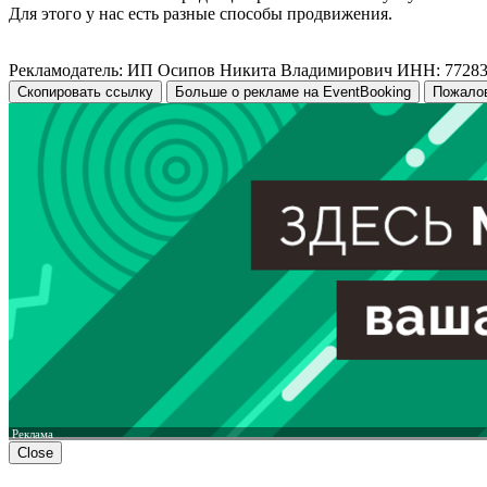
Для этого у нас есть разные способы продвижения.
Рекламодатель: ИП Осипов Никита Владимирович ИНН: 7728
Скопировать ссылку
Больше о рекламе на EventBooking
Пожало
Реклама
Close