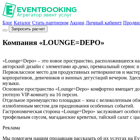
Блог
Каталог
Стать партнером
Акции
Личный кабинет
Продви
Запросить расчет
Компания «LOUNGE=DEPO»
«Lounge=Depo» – это новое пространство, расположившееся на
авторский дизайн с элементами ар-деко, премиальный сервис и
Первоклассное место для продуктивных нетворкингов и масте
корпоративов, девичников и винных дегустаций вечером. Здес
музыки.
Основное пространство «Lounge=Depo» комфортно вмещает до 
уютную VIP-комнату на 16 персон.
Отдельное преимущество площадки – зона с великолепным обз
излюбленным местом для празднования особенных событий.
Гастрономическая сторона «Lounge=Depo» заслуживает особого
трюфельным соусом, магаданские креветки, тайский салат с цы
Реклама
Мы помогаем нашим продавцам рассказать об их услугах на Ev