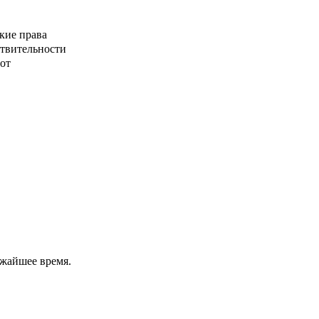
кие права
ствительности
от
ижайшее время.