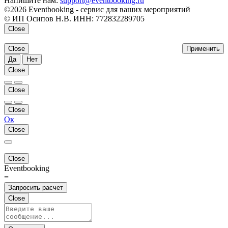
Напишите нам:
support@eventbooking.ru
©2026 Eventbooking - сервис для ваших мероприятий
© ИП Осипов Н.В. ИНН: 772832289705
Close
Close
Применить
Да
Нет
Close
Close
Close
Ок
Close
Close
Eventbooking
=
Запросить расчет
Close