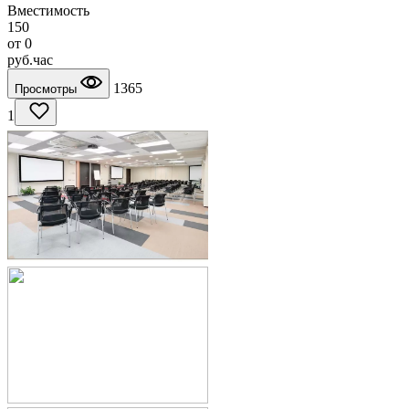
Вместимость
150
от
0
руб.
час
1365
Просмотры
1