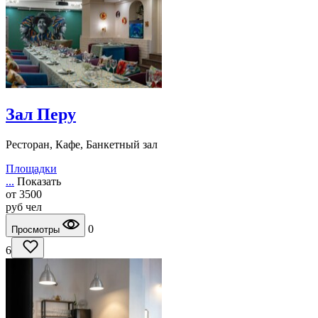
Зал Перу
Ресторан, Кафе, Банкетный зал
Площадки
...
Показать
от
3500
руб
чел
0
Просмотры
6