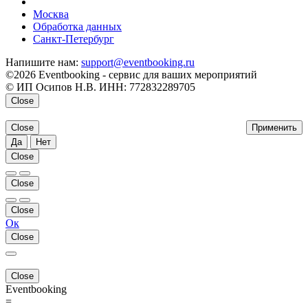
напишите нам
Москва
Обработка данных
Санкт-Петербург
Напишите нам:
support@eventbooking.ru
©2026 Eventbooking - сервис для ваших мероприятий
© ИП Осипов Н.В. ИНН: 772832289705
Close
Close
Применить
Да
Нет
Close
Close
Close
Ок
Close
Close
Eventbooking
=