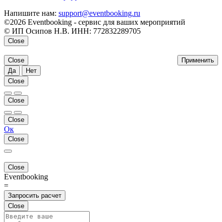
Напишите нам:
support@eventbooking.ru
©2026 Eventbooking - сервис для ваших мероприятий
© ИП Осипов Н.В. ИНН: 772832289705
Close
Close
Применить
Да
Нет
Close
Close
Close
Ок
Close
Close
Eventbooking
=
Запросить расчет
Close