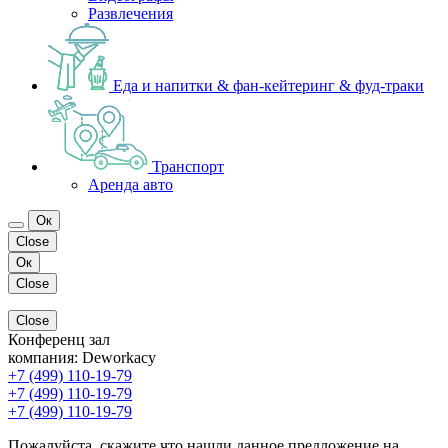
Развлечения
Еда и напитки & фан-кейтеринг & фуд-траки
Транспорт
Аренда авто
Ок
Close
Ок
Close
Close
Конференц зал
компания:
Deworkacy
+7 (499) 110-19-79
+7 (499) 110-19-79
+7 (499) 110-19-79
Пожалуйста, скажите что нашли данное предложение на