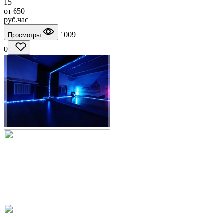
15
от
650
руб.
час
1009
Просмотры
0