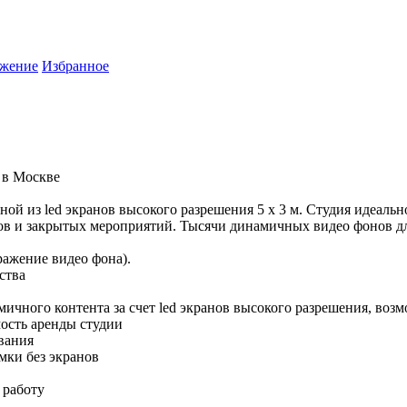
жение
Избранное
 в Москве
ой из led экранов высокого разрешения 5 х 3 м. Студия идеально
азов и закрытых мероприятий. Тысячи динамичных видео фонов 
ражение видео фона).
ства
намичного контента за счет led экранов высокого разрешения, 
мость аренды студии
ования
емки без экранов
 работу