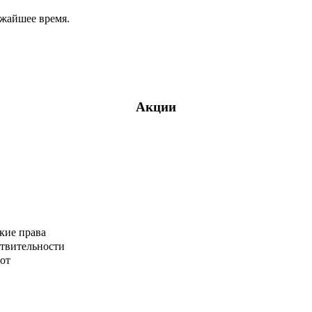
ижайшее время.
Акции
кие права
ствительности
от