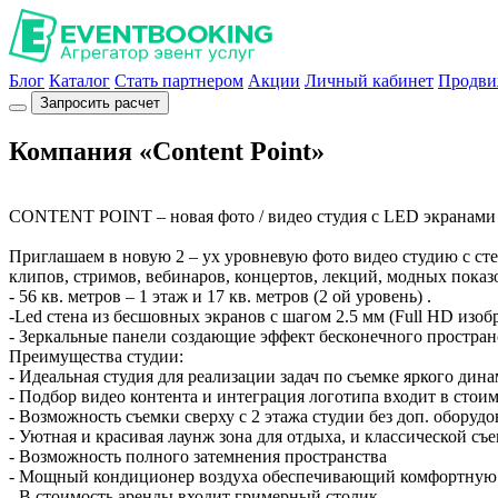
Блог
Каталог
Стать партнером
Акции
Личный кабинет
Продви
Запросить расчет
Компания «Content Point»
CONTENT POINT – новая фото / видео студия с LED экранами
Приглашаем в новую 2 – ух уровневую фото видео студию с стен
клипов, стримов, вебинаров, концертов, лекций, модных пок
- 56 кв. метров – 1 этаж и 17 кв. метров (2 ой уровень) .
-Led стена из бесшовных экранов с шагом 2.5 мм (Full HD изоб
- Зеркальные панели создающие эффект бесконечного простран
Преимущества студии:
- Идеальная студия для реализации задач по съемке яркого ди
- Подбор видео контента и интеграция логотипа входит в стои
- Возможность съемки сверху с 2 этажа студии без доп. оборуд
- Уютная и красивая лаунж зона для отдыха, и классической съ
- Возможность полного затемнения пространства
- Мощный кондиционер воздуха обеспечивающий комфортную
- В стоимость аренды входит гримерный столик