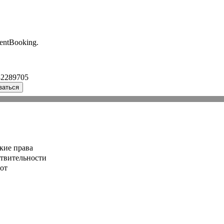
entBooking.
32289705
ваться
кие права
ствительности
от