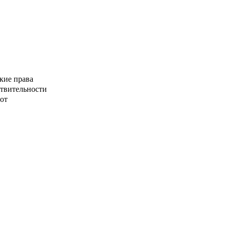
кие права
ствительности
от