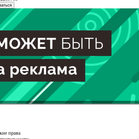
ваться
кие права