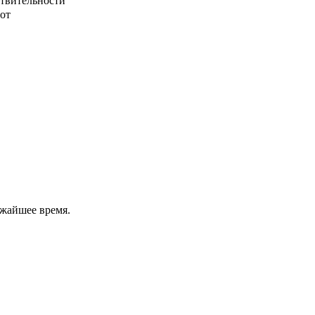
ствительности
от
ижайшее время.