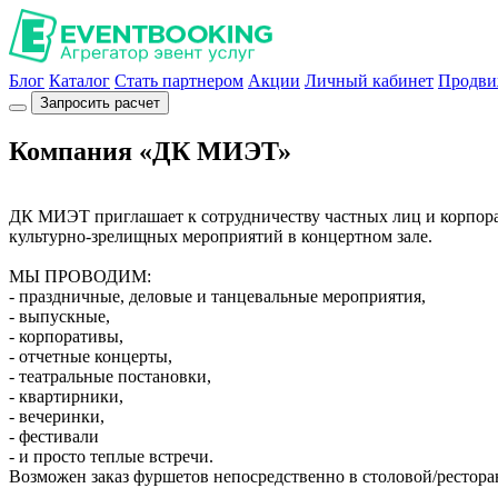
Блог
Каталог
Стать партнером
Акции
Личный кабинет
Продви
Запросить расчет
Компания «ДК МИЭТ»
ДК МИЭТ приглашает к сотрудничеству частных лиц и корпора
культурно-зрелищных мероприятий в концертном зале.
МЫ ПРОВОДИМ:
- праздничные, деловые и танцевальные мероприятия,
- выпускные,
- корпоративы,
- отчетные концерты,
- театральные постановки,
- квартирники,
- вечеринки,
- фестивали
- и просто теплые встречи.
Возможен заказ фуршетов непосредственно в столовой/рестор