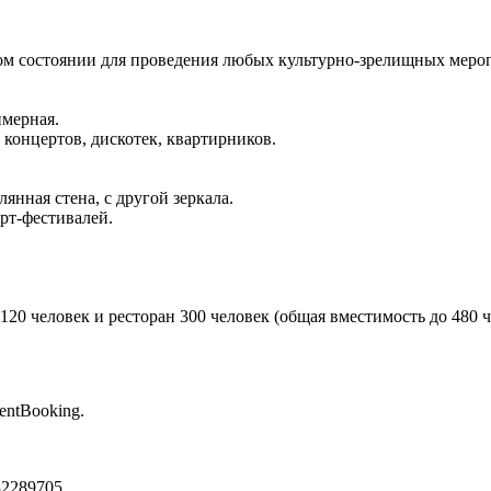
м состоянии для проведения любых культурно-зрелищных меропр
имерная.
концертов, дискотек, квартирников.
янная стена, с другой зеркала.
рт-фестивалей.
 120 человек и ресторан 300 человек (общая вместимость до 480
entBooking.
32289705