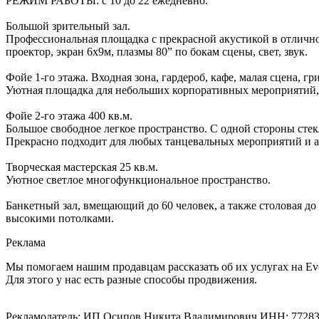
РЕЖИМ РАБОТЫ: с 10 до 22 ежедневно.
Большой зрительный зал.
Профессиональная площадка с прекрасной акустикой в отлично
проектор, экран 6х9м, плазмы 80” по бокам сцены, свет, звук.
Фойе 1-го этажа. Входная зона, гардероб, кафе, малая сцена, гр
Уютная площадка для небольших корпоративных мероприятий, 
Фойе 2-го этажа 400 кв.м.
Большое свободное легкое пространство. С одной стороны стекл
Прекрасно подходит для любых танцевальных мероприятий и а
Творческая мастерская 25 кв.м.
Уютное светлое многофункциональное пространство.
Банкетный зал, вмещающий до 60 человек, а также столовая до
высокими потолками.
Реклама
Мы помогаем нашим продавцам рассказать об их услугах на Ev
Для этого у нас есть разные способы продвижения.
Рекламодатель: ИП Осипов Никита Владимирович ИНН: 7728