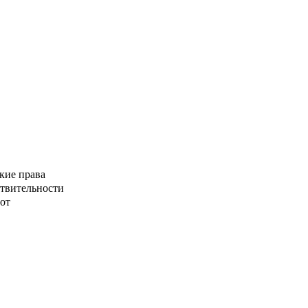
кие права
ствительности
от