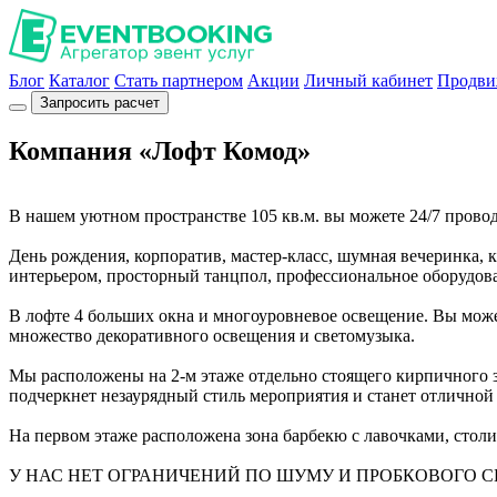
Блог
Каталог
Стать партнером
Акции
Личный кабинет
Продви
Запросить расчет
Компания «Лофт Комод»
В нашем уютном пространстве 105 кв.м. вы можете 24/7 провод
День рождения, корпоратив, мастер-класс, шумная вечеринка, 
интерьером, просторный танцпол, профессиональное оборудова
В лофте 4 больших окна и многоуровневое освещение. Вы может
множество декоративного освещения и светомузыка.
Мы расположены на 2-м этаже отдельно стоящего кирпичного з
подчеркнет незаурядный стиль мероприятия и станет отличной
На первом этаже расположена зона барбекю с лавочками, столи
У НАС НЕТ ОГРАНИЧЕНИЙ ПО ШУМУ И ПРОБКОВОГО С