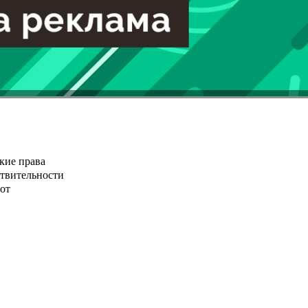
кие права
ствительности
от