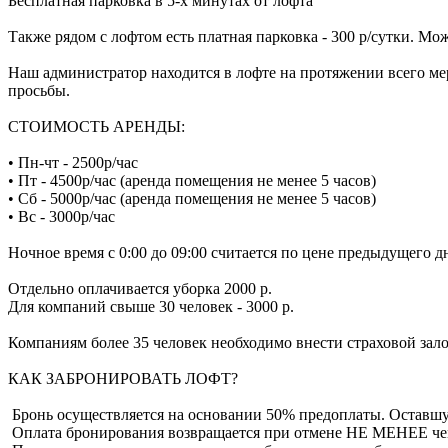
Бесплатная парковка в 5-х минутах от лофта
Также рядом с лофтом есть платная парковка - 300 р/сутки. М
Наш администратор находится в лофте на протяжении всего м
просьбы.
СТОИМОСТЬ АРЕНДЫ:
• Пн-чт - 2500р/час
• Пт - 4500р/час (аренда помещения не менее 5 часов)
• Сб - 5000р/час (аренда помещения не менее 5 часов)
• Вс - 3000р/час
Ночное время с 0:00 до 09:00 считается по цене предыдущего д
Отдельно оплачивается уборка 2000 р.
Для компаний свыше 30 человек - 3000 р.
Компаниям более 35 человек необходимо внести страховой залог
КАК ЗАБРОНИРОВАТЬ ЛОФТ?
️ Бронь осуществляется на основании 50% предоплаты. Оставш
️ Оплата бронирования возвращается при отмене НЕ МЕНЕЕ чем