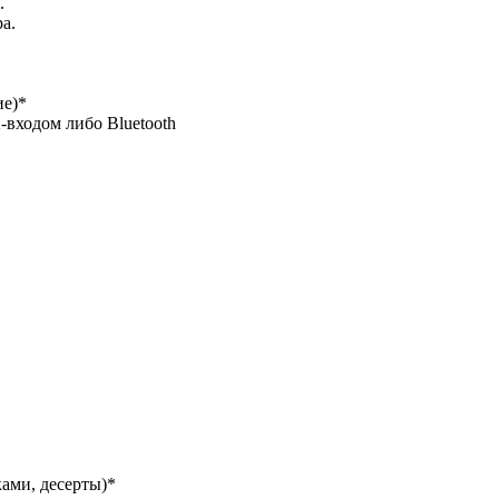
.
а.
ие)*
входом либо Bluetooth
ками, десерты)*