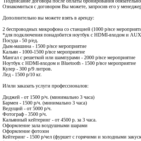
️ Подписание договора после оплаты бронирования обязательно
Ознакомиться с договором Вы можете, запросив его у менеджер
Дополнительно вы можете взять в аренду:
2 беспроводных микрофона со станцией (1000 р/все мероприят
*для подключения понадобится ноутбук с HDMI-входом и AUX-
Посуда - 50 р/ед.
Дым-машина - 1500 р/все мероприятие
Кальян - 1000-1500 р/все мероприятие
Мангал с решеткой или шампурами - 2000 р/все мероприятие
Ноутбук с HDMI-входом и Bluetooth - 1500 р/все мероприятие
Кулер - 300 р/9 литров.
Лед - 1500 р/10 кг.
И/или заказать услуги профессионалов:
Диджей - от 1500 р/ч. (минимально 3 часа)
Бармен - 1500 р/ч. (минимально 3 часа)
Ведущий - от 5000 р/ч.
Фотограф - 3500 р/ч.
Кальянный кейтеринг - от 4500 р. за 3 часа.
Оформление зала воздушными шарами
Оформление фотозон
Кейтеринг - 1500 р/чел (фуршет с горячими и холодными закус