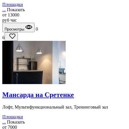
Площадки
...
Показать
от
13000
руб
час
0
Просмотры
6
Мансарда на Сретенке
Лофт, Мультифункциональный зал, Тренинговый зал
Площадки
...
Показать
от
7000