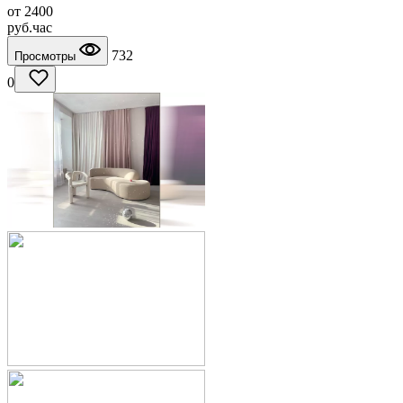
от
2400
руб.
час
732
Просмотры
0