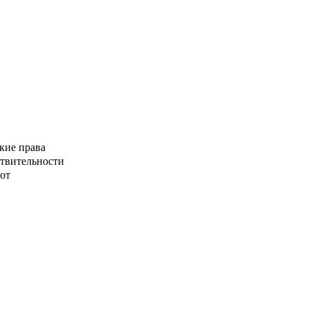
кие права
ствительности
от