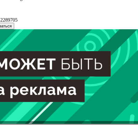
32289705
ваться