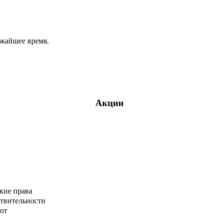
ижайшее время.
Акции
кие права
ствительности
от