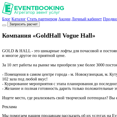
Блог
Каталог
Стать партнером
Акции
Личный кабинет
Продви
Запросить расчет
Компания «GoldHall Vogue Hall»
GOLD & HALL - это шикарные лофты для почасовой и постоянн
и многое другое по приятной цене.
За 10 лет работы на рынке мы приобрели уже более 3000 пост
- Помещения в самом центре города - м. Новокузнецкая, м. Куту
102 зала под любой вкус!
- Курирование мероприятия с этапа планирования до последни
- Желание и полная готовность дарить только положительные
Ищете место, где реализовать свой творческий потенциал? Вы 
Реклама
Мы помогаем нашим продавцам рассказать об их услугах на Ev