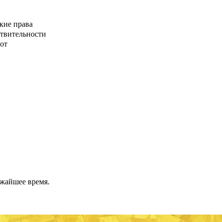
кие права
ствительности
от
ижайшее время.