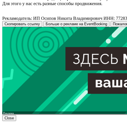
Для этого у нас есть разные способы продвижения.
Рекламодатель: ИП Осипов Никита Владимирович ИНН: 7728
Скопировать ссылку
Больше о рекламе на EventBooking
Пожало
Реклама
Close