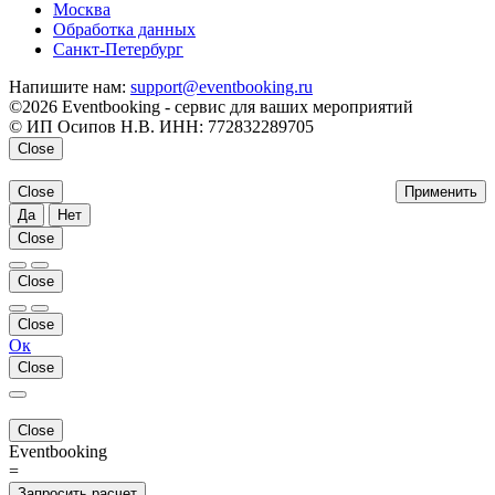
Москва
Обработка данных
Санкт-Петербург
Напишите нам:
support@eventbooking.ru
©2026 Eventbooking - сервис для ваших мероприятий
© ИП Осипов Н.В. ИНН: 772832289705
Close
Close
Применить
Да
Нет
Close
Close
Close
Ок
Close
Close
Eventbooking
=
Запросить расчет