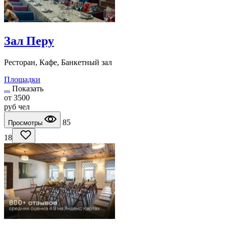
Зал Перу
Ресторан, Кафе, Банкетный зал
Площадки
...
Показать
от
3500
руб
чел
85
Просмотры
18