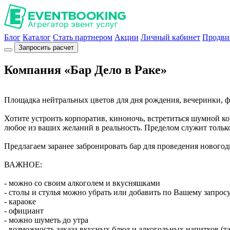
Блог
Каталог
Стать партнером
Акции
Личный кабинет
Продви
Запросить расчет
Компания «Бар Дело в Раке»
Площадка нейтральных цветов для дня рождения, вечеринки, фот
Хотите устроить корпоратив, киноночь, встретиться шумной ко
любое из ваших желаний в реальность. Пределом служит тольк
Предлагаем заранее забронировать бар для проведения новогодн
ВАЖНОЕ:
- можно со своим алкоголем и вкусняшками
- столы и стулья можно убрать или добавить по Вашему запрос
- караоке
- официант
- можно шуметь до утра
- возможность заказа вкусных блюд и алкогольных напитков (та