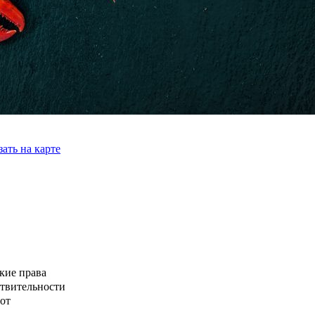
ать на карте
кие права
ствительности
от