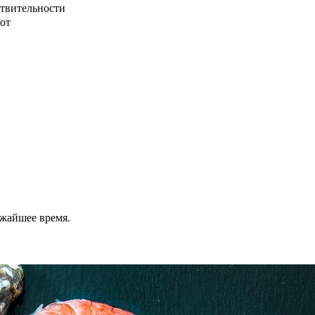
ствительности
от
ижайшее время.