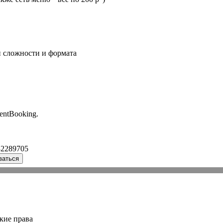
 сложности и формата
entBooking.
32289705
ваться
кие права