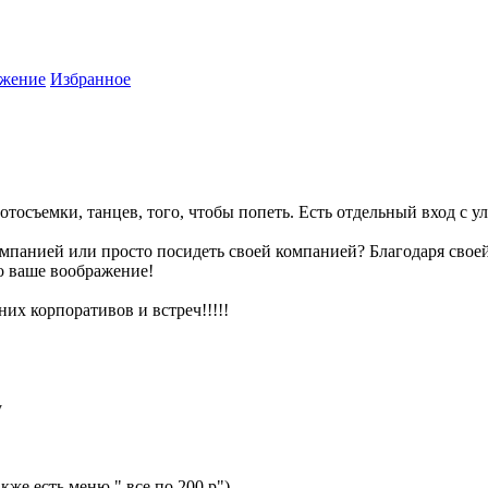
жение
Избранное
осъемки, танцев, того, чтобы попеть. Есть отдельный вход с ул
мпанией или просто посидеть своей компанией? Благодаря своей 
о ваше воображение!
их корпоративов и встреч!!!!!
у
кже есть меню " все по 200 р")