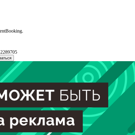
entBooking.
32289705
ваться