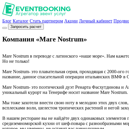
Блог
Каталог
Стать партнером
Акции
Личный кабинет
Продви
Запросить расчет
Компания «Mare Nostrum»
Mare Nostrum в переводе с латинского «наше море». Нам кажетс
Но не только!
Mare Nostrum- это плавательная серия, проходящая с 2000-ого 
название, данное спасательной операции итальянских ВМФ в 
Mare Nostrum- это поэтический дуэт Ренарта Фасхутдинова и 
уникальный курорт на Тенерифе носит название Mare Nostrum.
Мы тоже захотели внести свою ноту в мелодию этих двух слов,
всплесками волн, шелестом тропических растений и негой захо
В нашем ресторане вы не найдёте двух одинаковых элементов п
средиземноморской кухни от шеф-повара с разнообразными мо
которое, мы уверены, не оставит вас равнодушным.