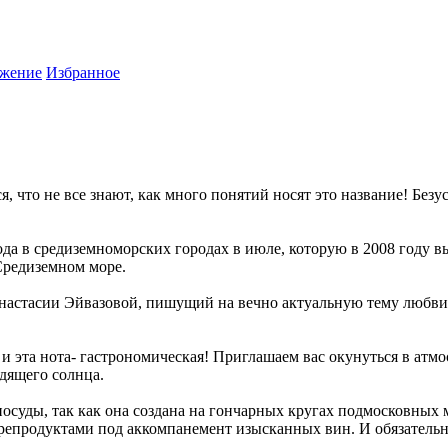
жение
Избранное
я, что не все знают, как много понятий носят это название! Без
года в средиземноморских городах в июле, которую в 2008 году в
Средиземном море.
Анастасии Эйвазовой, пишущий на вечно актуальную тему любви.
 и эта нота- гастрономическая! Приглашаем вас окунуться в атм
дящего солнца.
осуды, так как она создана на гончарных кругах подмосковных 
репродуктами под аккомпанемент изысканных вин. И обязательн