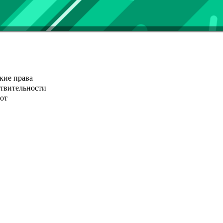
кие права
ствительности
от