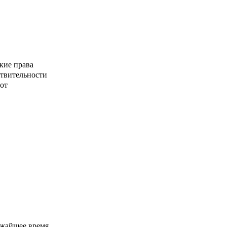
кие права
ствительности
от
ижайшее время.