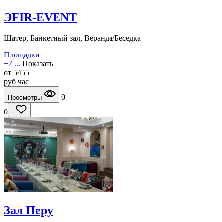
ЭFIR-EVENT
Шатер, Банкетный зал, Веранда/Беседка
Площадки
+7 ...
Показать
от
5455
руб
час
0
Просмотры
0
Зал Перу