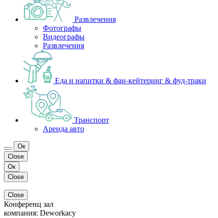
Развлечения
Фотографы
Видеографы
Развлечения
Еда и напитки & фан-кейтеринг & фуд-траки
Транспорт
Аренда авто
Ок
Close
Ок
Close
Close
Конференц зал
компания:
Deworkacy