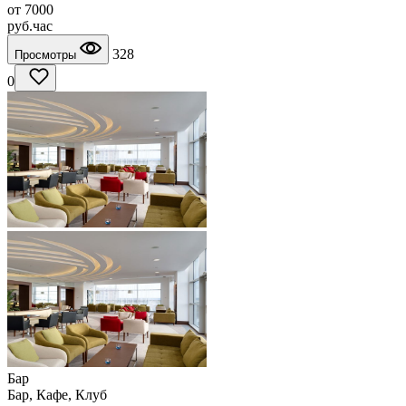
от
7000
руб.
час
328
Просмотры
0
Бар
Бар, Кафе, Клуб