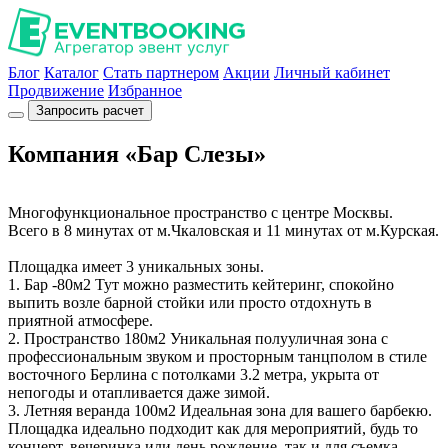
Блог
Каталог
Стать партнером
Акции
Личный кабинет
Продвижение
Избранное
Запросить расчет
Компания «Бар Слезы»
Многофункциональное пространство с центре Москвы.
Всего в 8 минутах от м.Чкаловская и 11 минутах от м.Курская.
Площадка имеет 3 уникальных зоны.
1. Бар -80м2 Тут можно разместить кейтеринг, спокойно
выпить возле барной стойки или просто отдохнуть в
приятной атмосфере.
2. Пространство 180м2 Уникальная полууличная зона с
профессиональным звуком и просторным танцполом в стиле
восточного Берлина с потолками 3.2 метра, укрыта от
непогоды и отапливается даже зимой.
3. Летняя веранда 100м2 Идеальная зона для вашего барбекю.
Площадка идеально подходит как для мероприятий, будь то
концерт, вечеринка или день рождение, так и для съемка