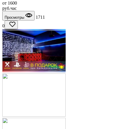
от
1600
руб.
час
1711
Просмотры
0