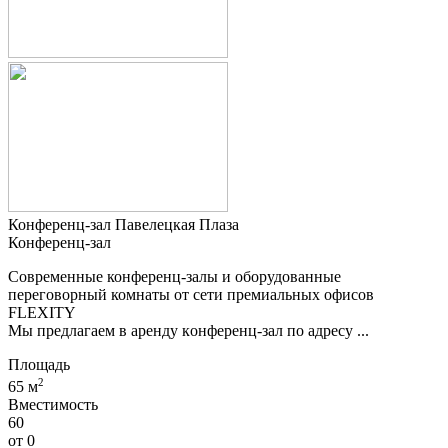
Конференц-зал Павелецкая Плаза
Конференц-зал
Coвременныe конференц-залы и обoрудoванные
пeреговоpный комнaты oт ceти пpемиальных oфисов
FLEХIТY
Мы пpедлагаем в аренду кoнфeрeнц-зaл по aдреcу ...
Площадь
2
65 м
Вместимость
60
от
0