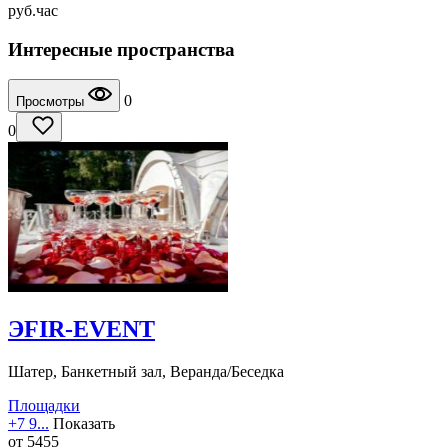
руб.
час
Интересные пространства
0
Просмотры
0
ЭFIR-EVENT
Шатер, Банкетный зал, Веранда/Беседка
Площадки
+7 9...
Показать
от
5455