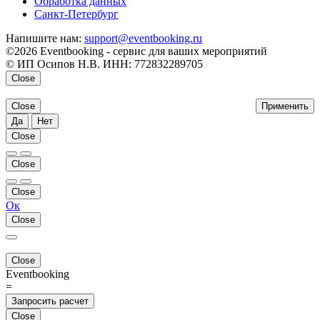
Обработка данных
Санкт-Петербург
Напишите нам:
support@eventbooking.ru
©2026 Eventbooking - сервис для ваших мероприятий
© ИП Осипов Н.В. ИНН: 772832289705
Close
Close
Применить
Да
Нет
Close
Close
Close
Ок
Close
Close
Eventbooking
=
Запросить расчет
Close