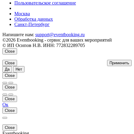
Пользовательское соглашение
напишите нам
Москва
Обработка данных
Санкт-Петербург
Напишите нам:
support@eventbooking.ru
©2026 Eventbooking - сервис для ваших мероприятий
© ИП Осипов Н.В. ИНН: 772832289705
Close
Close
Применить
Да
Нет
Close
Close
Close
Ок
Close
Close
Eventbooking