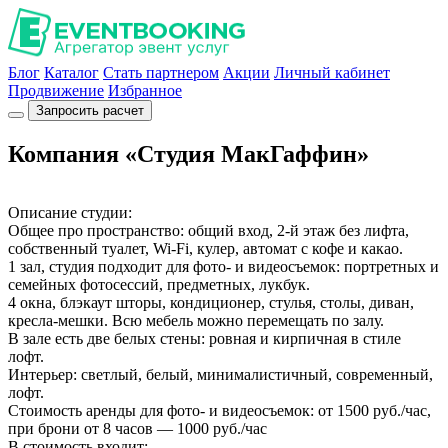
Блог
Каталог
Стать партнером
Акции
Личный кабинет
Продвижение
Избранное
Запросить расчет
Компания «Студия МакГаффин»
Описание студии:
Общее про пространство: общий вход, 2-й этаж без лифта,
собственный туалет, Wi-Fi, кулер, автомат с кофе и какао.
1 зал, студия подходит для фото- и видеосъемок: портретных и
семейных фотосессий, предметных, лукбук.
4 окна, блэкаут шторы, кондиционер, стулья, столы, диван,
кресла-мешки. Всю мебель можно перемещать по залу.
В зале есть две белых стены: ровная и кирпичная в стиле
лофт.
Интерьер: светлый, белый, минималистичный, современный,
лофт.
Стоимость аренды для фото- и видеосъемок: от 1500 руб./час,
при брони от 8 часов — 1000 руб./час
В стоимость входит: