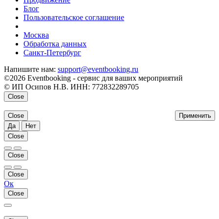
Блог
Пользовательское соглашение
напишите нам
Москва
Обработка данных
Санкт-Петербург
Напишите нам:
support@eventbooking.ru
©2026 Eventbooking - сервис для ваших мероприятий
© ИП Осипов Н.В. ИНН: 772832289705
Close
Close
Применить
Да
Нет
Close
Close
Close
Ок
Close