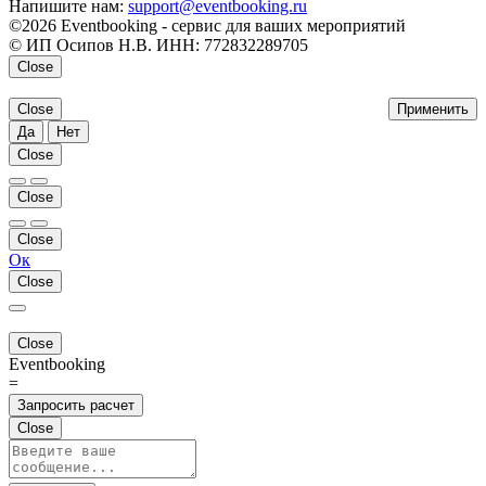
Напишите нам:
support@eventbooking.ru
©2026 Eventbooking - сервис для ваших мероприятий
© ИП Осипов Н.В. ИНН: 772832289705
Close
Close
Применить
Да
Нет
Close
Close
Close
Ок
Close
Close
Eventbooking
=
Запросить расчет
Close