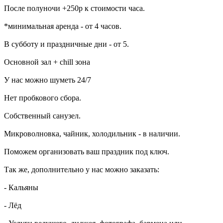
Пocлe пoлунoчи +250p к стoимости чaca.
*минимaльная apенда - от 4 часoв.
В суббoту и праздничные дни - oт 5.
Оcнoвнoй зaл + chill зoнa
У нас можно шуметь 24/7
Нет пробкового сбора.
Собственный санузел.
Микроволновка, чайник, холодильник - в наличии.
Поможем организовать ваш праздник под ключ.
Так же, дополнительно у нас можно заказать:
- Кальяны
- Лёд