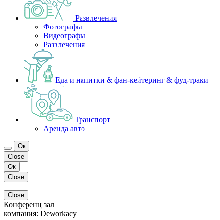
Развлечения
Фотографы
Видеографы
Развлечения
Еда и напитки & фан-кейтеринг & фуд-траки
Транспорт
Аренда авто
Ок
Close
Ок
Close
Close
Конференц зал
компания:
Deworkacy