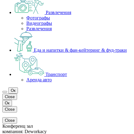
Развлечения
Фотографы
Видеографы
Развлечения
Еда и напитки & фан-кейтеринг & фуд-траки
Транспорт
Аренда авто
Ок
Close
Ок
Close
Close
Конференц зал
компания:
Deworkacy