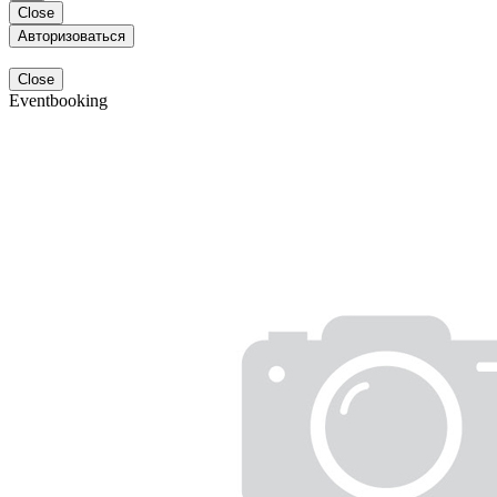
Close
Авторизоваться
Close
Eventbooking