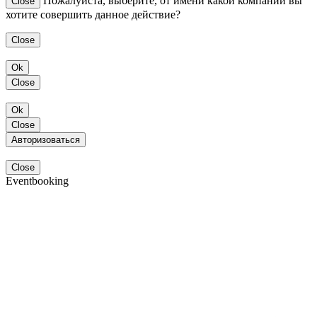
Пожалуйста, выберите, от имени какой компании вы
Close
хотите совершить данное действие?
Close
Ok
Close
Ok
Close
Авторизоваться
Close
Eventbooking