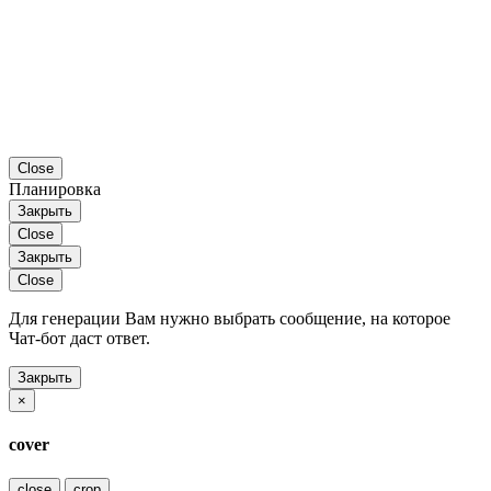
Close
Планировка
Закрыть
Close
Закрыть
Close
Для генерации Вам нужно выбрать сообщение, на которое
Чат-бот даст ответ.
Закрыть
×
cover
close
crop