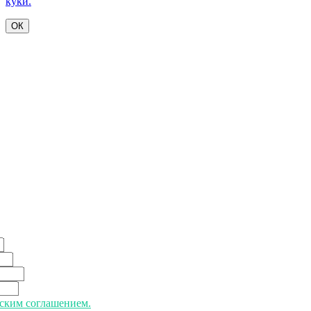
куки.
ОК
ьским соглашением.