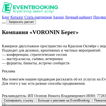
Блог
Каталог
Стать партнером
Акции
Личный кабинет
Продви
Запросить расчет
Компания «VORONIN Берег»
Камерное двухэтажное пространство на Красном Октябре с вер
Подходит для деловых, креативных и частных мероприятий:
— конференции, стратегические сессии
— мастер-классы, съёмки, вечеринки
— фуршеты, банкеты, встречи сообществ
Реклама
Мы помогаем нашим продавцам рассказать об их услугах на Ev
Для этого у нас есть разные способы продвижения.
Рекламодатель: ИП Осипов Никита Владимирович ИНН: 7728
Скопировать ссылку
Больше о рекламе на EventBooking
Пожало
Реклама