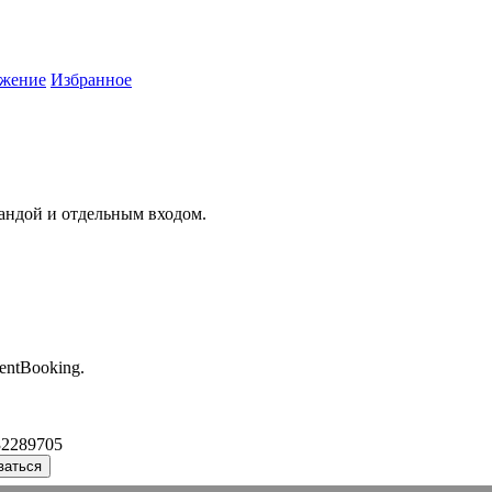
жение
Избранное
андой и отдельным входом.
entBooking.
32289705
ваться