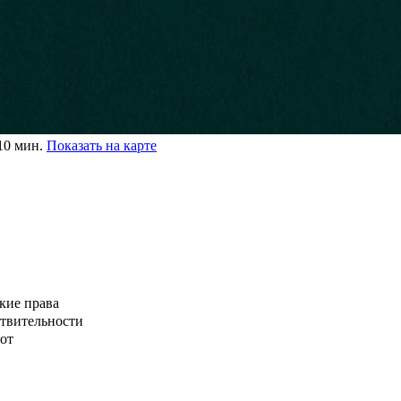
10 мин.
Показать на карте
кие права
ствительности
от