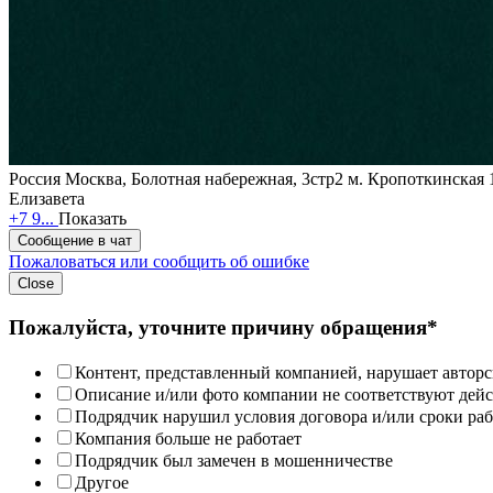
Россия
Москва, Болотная набережная, 3стр2
м. Кропоткинская 
Елизавета
+7 9...
Показать
Сообщение в чат
Пожаловаться или сообщить об ошибке
Close
Пожалуйста, уточните причину обращения*
Контент, представленный компанией, нарушает авторс
Описание и/или фото компании не соответствуют дей
Подрядчик нарушил условия договора и/или сроки раб
Компания больше не работает
Подрядчик был замечен в мошенничестве
Другое