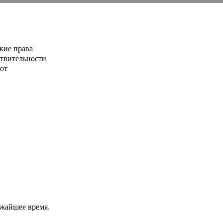
кие права
ствительности
от
ижайшее время.