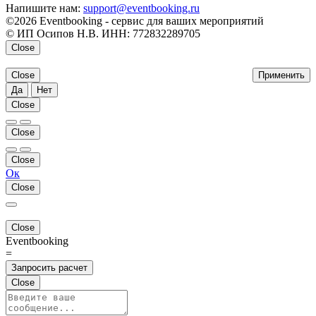
Напишите нам:
support@eventbooking.ru
©2026 Eventbooking - сервис для ваших мероприятий
© ИП Осипов Н.В. ИНН: 772832289705
Close
Close
Применить
Да
Нет
Close
Close
Close
Ок
Close
Close
Eventbooking
=
Запросить расчет
Close