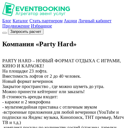
Блог
Каталог
Стать партнером
Акции
Личный кабинет
Продвижение
Избранное
Запросить расчет
Компания «Party Hard»
PARTY HARD – НОВЫЙ ФОРМАТ ОТДЫХА С ИГРАМИ,
КИНО И КАРАОКЕ!
На площадке 23 лофта.
Вместимость лофтов от 2 до 40 человек.
Новый формат вечеринок
Закрытое пространство , где можно шуметь до утра.
Можно принести кейтеринг или заказать!
В стоимость аренды входит:
- караоке и 2 микрофона
- мультимедийная приставка с отличным звуком
-встроенные приложения для любой вечеринки (YouTube и
подписки на Яндекс музыка, Кинопоиск, ТНТ премьер, Матч
ТВ и т.д.)
-комплект посуды по количеству гостей (стаканы, тарелки,