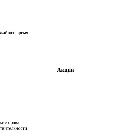
ижайшее время.
Акции
кие права
ствительности