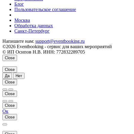
Блог
Пользовательское соглашение
напишите нам
Москва
Обработка данных
Санкт-Петербург
Напишите нам:
support@eventbooking.ru
©2026 Eventbooking - сервис для ваших мероприятий
© ИП Осипов Н.В. ИНН: 772832289705
Close
Close
Да
Нет
Close
Close
Close
Ок
Close