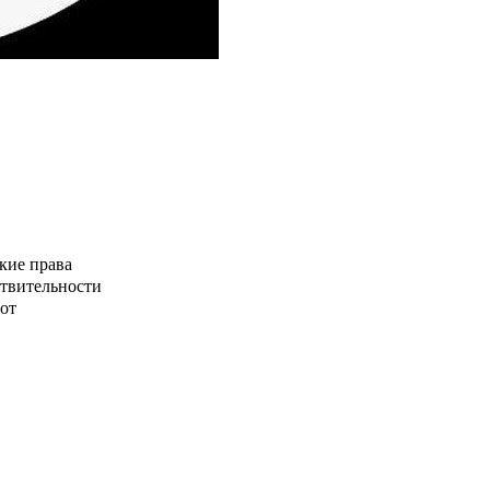
кие права
ствительности
от