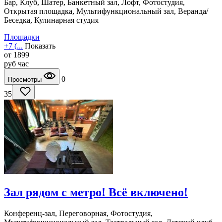
Бар, Клуб, Шатер, Банкетный зал, Лофт, Фотостудия,
Открытая площадка, Мультифункциональный зал, Веранда/
Беседка, Кулинарная студия
Площадки
+7 (...
Показать
от
1899
руб
час
0
Просмотры
35
Зал рядом с метро! Всё включено!
Конференц-зал, Переговорная, Фотостудия,