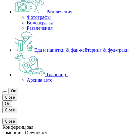
Развлечения
Фотографы
Видеографы
Развлечения
Еда и напитки & фан-кейтеринг & фуд-траки
Транспорт
Аренда авто
Ок
Close
Ок
Close
Close
Конференц зал
компания:
Deworkacy