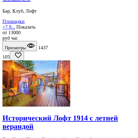
Бар, Клуб, Лофт
Площадки
+7 9...
Показать
от
13000
руб
час
1437
Просмотры
105
Исторический Лофт 1914 с летней
верандой