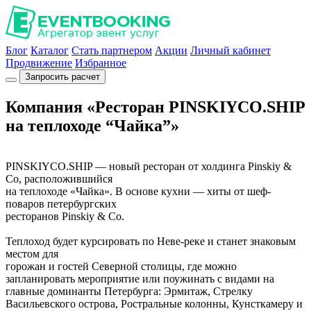
Блог
Каталог
Стать партнером
Акции
Личный кабинет
Продвижение
Избранное
Запросить расчет
Компания «Ресторан PINSKIYCO.SHIP
на теплоходе “Чайка”»
PINSKIYCO.SHIP — новый ресторан от холдинга Pinskiy &
Co, расположившийся
на теплоходе «Чайка». В основе кухни — хиты от шеф-
поваров петербургских
ресторанов Pinskiy & Co.
Теплоход будет курсировать по Неве-реке и станет знаковым
местом для
горожан и гостей Северной столицы, где можно
запланировать мероприятие или поужинать с видами на
главные доминанты Петербурга: Эрмитаж, Стрелку
Васильевского острова, Ростральные колонны, Кунсткамеру и