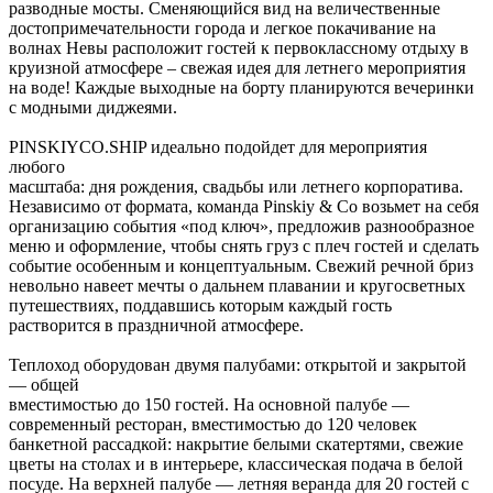
разводные мосты. Сменяющийся вид на величественные
достопримечательности города и легкое покачивание на
волнах Невы расположит гостей к первоклассному отдыху в
круизной атмосфере – свежая идея для летнего мероприятия
на воде! Каждые выходные на борту планируются вечеринки
с модными диджеями.
PINSKIYCO.SHIP идеально подойдет для мероприятия
любого
масштаба: дня рождения, свадьбы или летнего корпоратива.
Независимо от формата, команда Pinskiy & Co возьмет на себя
организацию события «под ключ», предложив разнообразное
меню и оформление, чтобы снять груз с плеч гостей и сделать
событие особенным и концептуальным. Свежий речной бриз
невольно навеет мечты о дальнем плавании и кругосветных
путешествиях, поддавшись которым каждый гость
растворится в праздничной атмосфере.
Теплоход оборудован двумя палубами: открытой и закрытой
— общей
вместимостью до 150 гостей. На основной палубе —
современный ресторан, вместимостью до 120 человек
банкетной рассадкой: накрытие белыми скатертями, свежие
цветы на столах и в интерьере, классическая подача в белой
посуде. На верхней палубе — летняя веранда для 20 гостей с