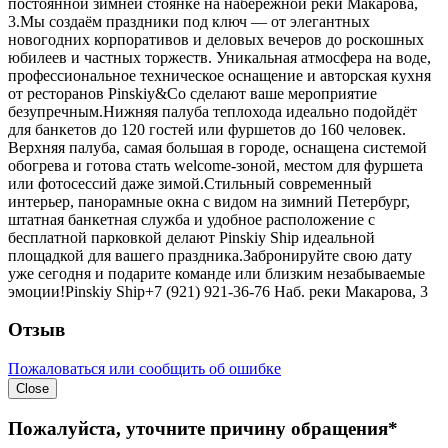
постоянной зимней стоянке на набережной реки Макарова,
3.Мы создаём праздники под ключ — от элегантных
новогодних корпоративов и деловых вечеров до роскошных
юбилеев и частных торжеств. Уникальная атмосфера на воде,
профессиональное техническое оснащение и авторская кухня
от ресторанов Pinskiy&Co сделают ваше мероприятие
безупречным.Нижняя палуба теплохода идеально подойдёт
для банкетов до 120 гостей или фуршетов до 160 человек.
Верхняя палуба, самая большая в городе, оснащена системой
обогрева и готова стать welcome-зоной, местом для фуршета
или фотосессий даже зимой.Стильный современный
интерьер, панорамные окна с видом на зимний Петербург,
штатная банкетная служба и удобное расположение с
бесплатной парковкой делают Pinskiy Ship идеальной
площадкой для вашего праздника.Забронируйте свою дату
уже сегодня и подарите команде или близким незабываемые
эмоции!Pinskiy Ship+7 (921) 921-36-76 Наб. реки Макарова, 3
Отзыв
Пожаловаться или сообщить об ошибке
Close
Пожалуйста, уточните причину обращения*