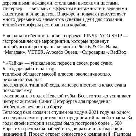
деревянными лежаками, столиками высокими цветами.
Интерьер — светлый, с эффектом винтажности и зелёными
акцентами в виде цветов. В декоре и подачах присутствует
много деревянных элементов (светлый дуб) для создания
теплой атмосферы ресторана на корабле.
Еще одна особенность нового проекта PINSKIYCO.SHIP —
гастрономические мероприятия, которые проведут
петербургские рестораны холдинга Pinskiy & Co: Nama,
«Магадан», VETER, Avocado Queen, «Сыроварня», RedBox.
* «Чайка» — уникальное, первое в своем роде судно.
Благодаря работе на газу,
теплоход обладает массой плюсов: экологичностью,
безопасностью для
пассажиров, тишиной хода, маневренностью, а класс судна
позволяет ему
курсировать в водах Невской губы. Все это только усиливает
интерес жителей Санкт-Петербурга для проведения
особенных вечеров на борту.
Теплоход был создан и спущен на воду в 2021 году на одном
из ведущих судостроительных предприятий нашей страны. За
годы своей истории заводом было построено более 1 500
морских и речных кораблей и судов различных классов и
назначений. Проект открыт совместно с компанией «Газпром