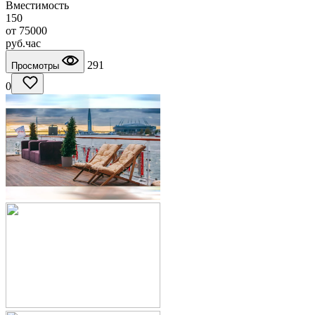
Вместимость
150
от
75000
руб.
час
291
Просмотры
0