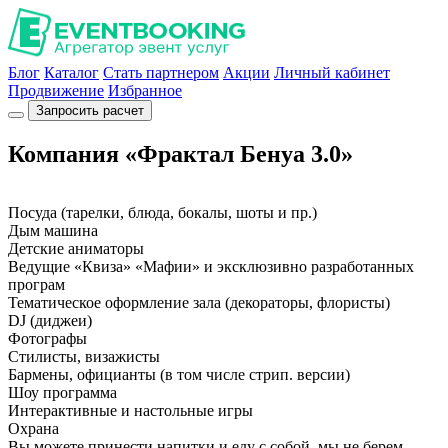
Блог
Каталог
Стать партнером
Акции
Личный кабинет
Продвижение
Избранное
Запросить расчет
Компания «Фрактал Бенуа 3.0»
Посуда (тарелки, блюда, бокалы, шоты и пр.)
Дым машина
Детские аниматоры
Ведущие «Квиза» «Мафии» и эксклюзивно разработанных
програм
Тематическое оформление зала (декораторы, флористы)
DJ (диджеи)
Фотографы
Стилисты, визажисты
Бармены, официанты (в том числе стрип. версии)
Шоу программа
Интерактивные и настольные игры
Охрана
Вы можете принести напитки и еду с собой, мы не берем