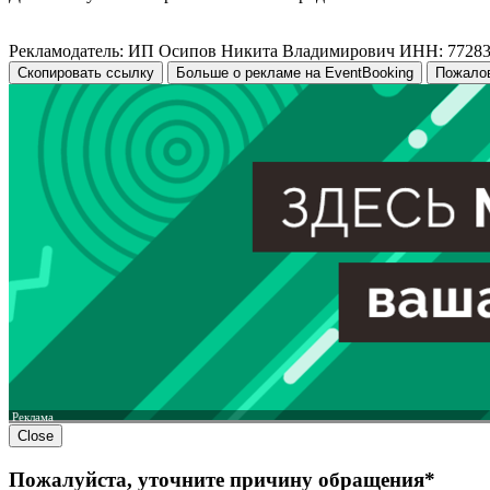
Рекламодатель: ИП Осипов Никита Владимирович ИНН: 7728
Скопировать ссылку
Больше о рекламе на EventBooking
Пожало
Реклама
Close
Пожалуйста, уточните причину обращения*