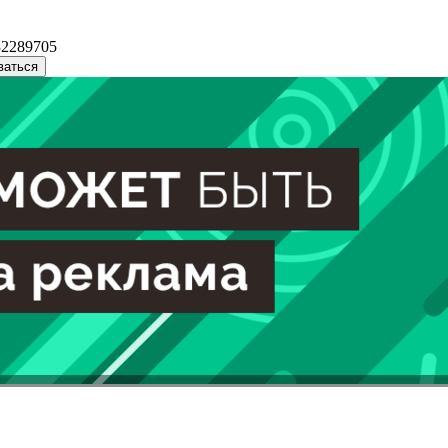
32289705
ваться