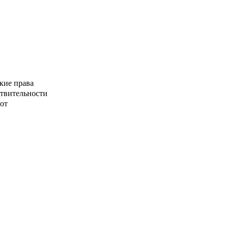
кие права
ствительности
от