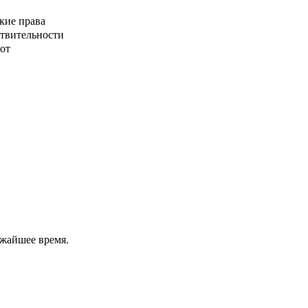
кие права
ствительности
от
ижайшее время.