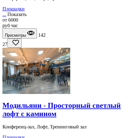
Площадки
...
Показать
от
6000
руб
час
142
Просмотры
27
Модильяни - Просторный светлый
лофт с камином
Конференц-зал, Лофт, Тренинговый зал
Площадки