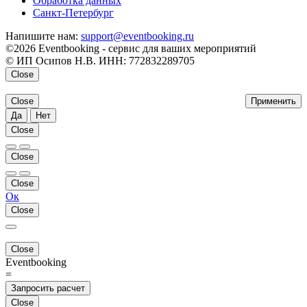
Обработка данных
Санкт-Петербург
Напишите нам:
support@eventbooking.ru
©2026 Eventbooking - сервис для ваших мероприятий
© ИП Осипов Н.В. ИНН: 772832289705
Close
Close
Применить
Да
Нет
Close
Close
Close
Ок
Close
Close
Eventbooking
=
Запросить расчет
Close