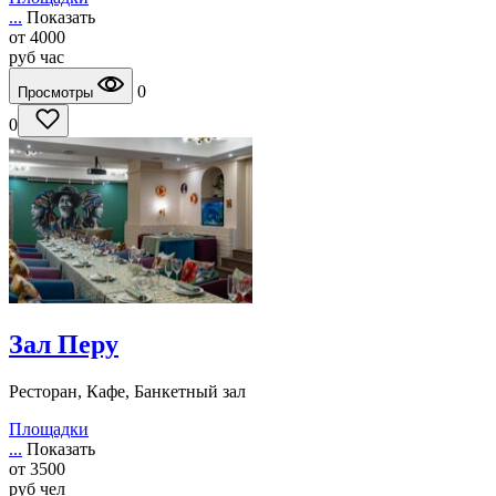
...
Показать
от
4000
руб
час
0
Просмотры
0
Зал Перу
Ресторан, Кафе, Банкетный зал
Площадки
...
Показать
от
3500
руб
чел