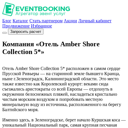
Блог
Каталог
Стать партнером
Акции
Личный кабинет
Продвижение
Избранное
Запросить расчет
Компания «Отель Amber Shore
Collection 5*»
Отель Amber Shore Collection 5* расположен в самом сердце
Прусской Ривьеры — на старинной земле бывшего Кранца,
ныне г.Зеленоградск, Калининградской области. Это место
также известно как Королевский курорт: веками сюда
съезжались аристократы со всей Европы — отдохнуть в
окружении белоснежных пляжей, насладиться кристально
чистым морским воздухом и попробовать местную
минеральную воду из источника, расположенного на берегу
Балтийского моря.
Именно здесь, в Зеленоградске, берет начало Куршская коса —
уникальный Национальный парк, самая крупная песчаная