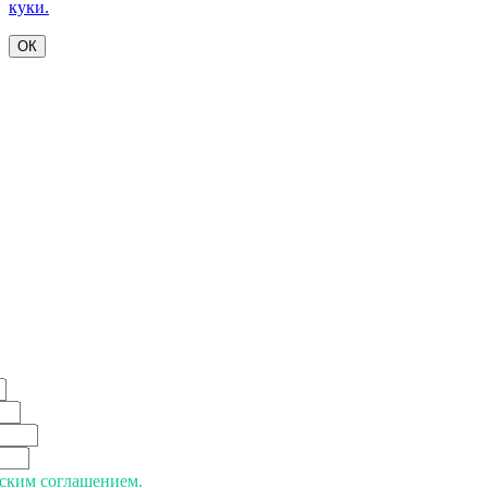
куки.
ОК
ьским соглашением.