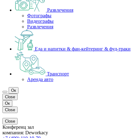
Развлечения
Фотографы
Видеографы
Развлечения
Еда и напитки & фан-кейтеринг & фуд-траки
Транспорт
Аренда авто
Ок
Close
Ок
Close
Close
Конференц зал
компания:
Deworkacy