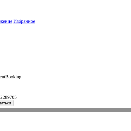
жение
Избранное
entBooking.
32289705
ваться