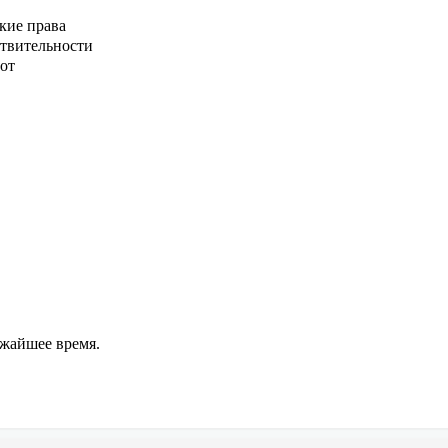
кие права
ствительности
от
ижайшее время.