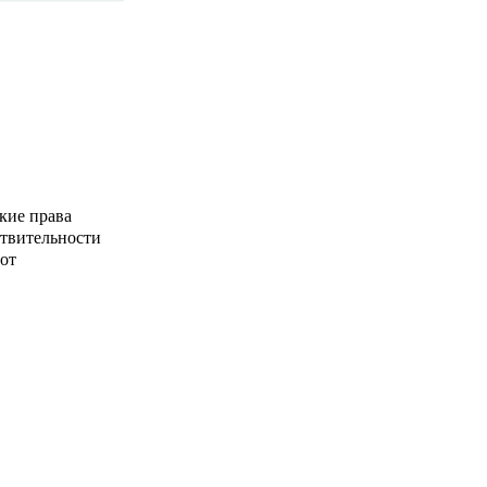
кие права
ствительности
от