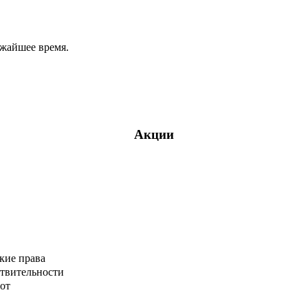
ижайшее время.
Акции
кие права
ствительности
от