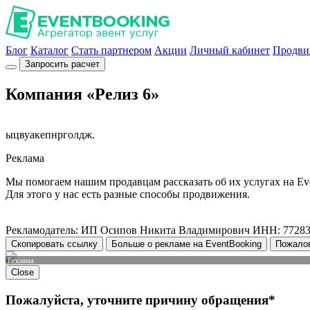
Блог
Каталог
Стать партнером
Акции
Личный кабинет
Продви
Запросить расчет
Компания «Релиз 6»
ыцвуакепнрголдж.
Реклама
Мы помогаем нашим продавцам рассказать об их услугах на Ev
Для этого у нас есть разные способы продвижения.
Рекламодатель: ИП Осипов Никита Владимирович ИНН: 7728
Скопировать ссылку
Больше о рекламе на EventBooking
Пожало
Реклама
Close
Пожалуйста, уточните причину обращения*