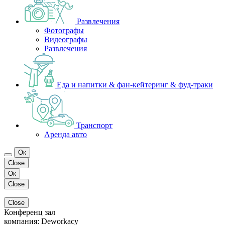
Развлечения
Фотографы
Видеографы
Развлечения
Еда и напитки & фан-кейтеринг & фуд-траки
Транспорт
Аренда авто
Ок
Close
Ок
Close
Close
Конференц зал
компания:
Deworkacy