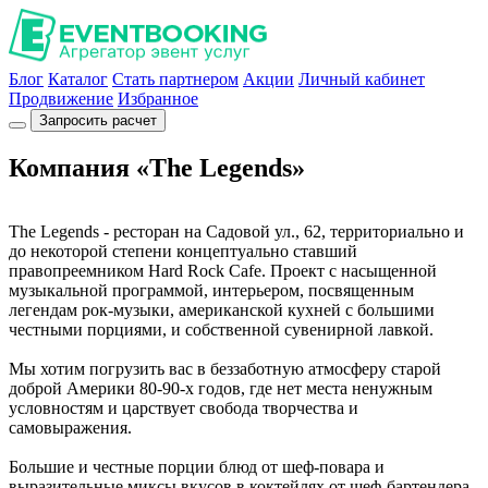
Блог
Каталог
Стать партнером
Акции
Личный кабинет
Продвижение
Избранное
Запросить расчет
Компания «The Legends»
The Legends - ресторан на Садовой ул., 62, территориально и
до некоторой степени концептуально ставший
правопреемником Hard Rock Cafe. Проект с насыщенной
музыкальной программой, интерьером, посвященным
легендам рок-музыки, американской кухней с большими
честными порциями, и собственной сувенирной лавкой.
Мы хотим погрузить вас в беззаботную атмосферу старой
доброй Америки 80-90-х годов, где нет места ненужным
условностям и царствует свобода творчества и
самовыражения.
Большие и честные порции блюд от шеф-повара и
выразительные миксы вкусов в коктейлях от шеф-бартендера