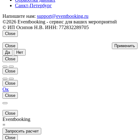
Санкт-Петербург
Напишите нам:
support@eventbooking.ru
©2026 Eventbooking - сервис для ваших мероприятий
© ИП Осипов Н.В. ИНН: 772832289705
Close
Close
Применить
Да
Нет
Close
Close
Close
Ок
Close
Close
Eventbooking
=
Запросить расчет
Close