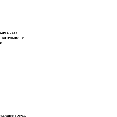
кие права
ствительности
от
ижайшее время.