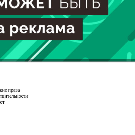
кие права
ствительности
от