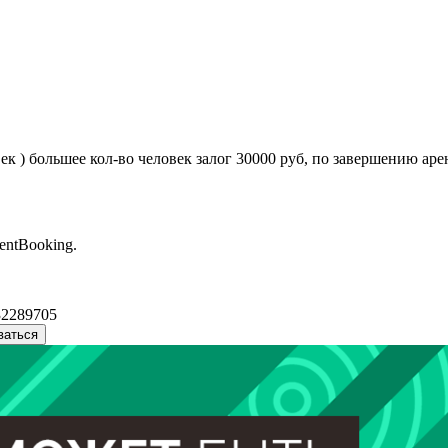
овек ) большее кол-во человек залог 30000 руб, по завершению а
entBooking.
32289705
ваться