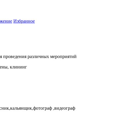
жение
Избранное
ля проведения различных мероприятий
мены, клининг
усник,кальянщик,фотограф ,видеограф