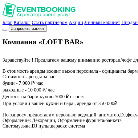
Блог
Каталог
Стать партнером
Акции
Личный кабинет
Продви
Запросить расчет
Компания «LOFT BAR»
Здравствуйте ! Предлагаем вашему вниманию ресторан/лофт д
В стоимость аренды входит выход персонала - официанты бар
Стоимость аренды за час:
будни - 7 000 ₽/ час
выходные - 10 000 ₽/ час
Депозит на бар и кухню 5000 ₽ с гостя
При условии вашей кухни и бара , аренда от 350 000₽
По запросу предоставим персонал: ведущий, аниматор,DJ,фок
Оформление: Декорации, Оформление фуршета/банкета
Светомузыка,DJ пульт,караоке система