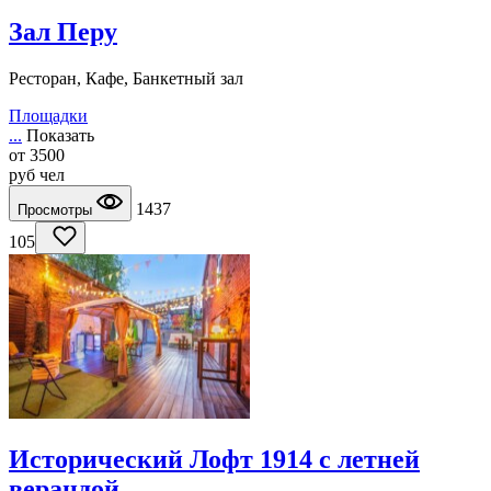
Зал Перу
Ресторан, Кафе, Банкетный зал
Площадки
...
Показать
от
3500
руб
чел
1437
Просмотры
105
Исторический Лофт 1914 с летней
верандой