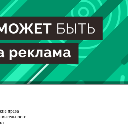
кие права
ствительности
от