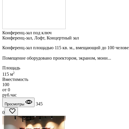
Конференц-зал под ключ
Конференц-зал, Лофт, Концертный зал
Конференц-зал площадью 115 кв. м., вмещающий до 100 челове
Помещение оборудовано проектором, экраном, мони...
Площадь
2
115 м
Вместимость
100
от
0
руб.
час
345
Просмотры
0