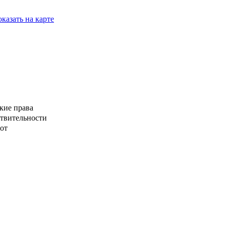
казать на карте
кие права
ствительности
от