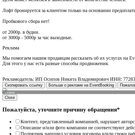
Лофт бронируется за клиентом только на основании предоплат
Пробкового сбора нет!
от 2000р. в будни.
от 3000р - 5000р за час выходные.
Реклама
Мы помогаем нашим продавцам рассказать об их услугах на Ev
Для этого у нас есть разные способы продвижения.
Рекламодатель: ИП Осипов Никита Владимирович ИНН: 7728
Скопировать ссылку
Больше о рекламе на EventBooking
Пожало
Реклама
Close
Пожалуйста, уточните причину обращения*
Контент, представленный компанией, нарушает авторс
Описание и/или фото компании не соответствуют дей
Подрядчик нарушил условия договора и/или сроки раб