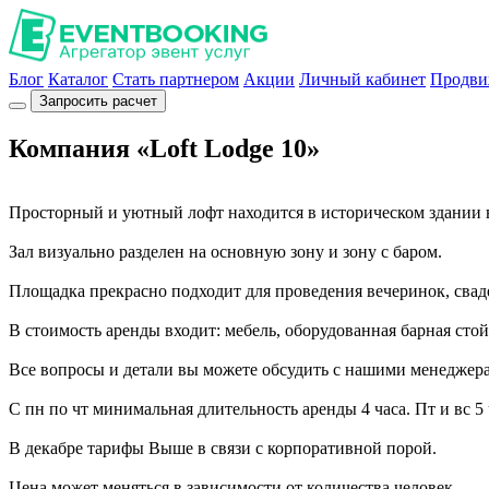
Блог
Каталог
Стать партнером
Акции
Личный кабинет
Продви
Запросить расчет
Компания «Loft Lodge 10»
Просторный и уютный лофт находится в историческом здании в
Зал визуально разделен на основную зону и зону с баром.
Площадка прекрасно подходит для проведения вечеринок, сваде
В стоимость аренды входит: мебель, оборудованная барная стойк
Все вопросы и детали вы можете обсудить с нашими менеджер
С пн по чт минимальная длительность аренды 4 часа. Пт и вс 5 
В декабре тарифы Выше в связи с корпоративной порой.
Цена может меняться в зависимости от количества человек.