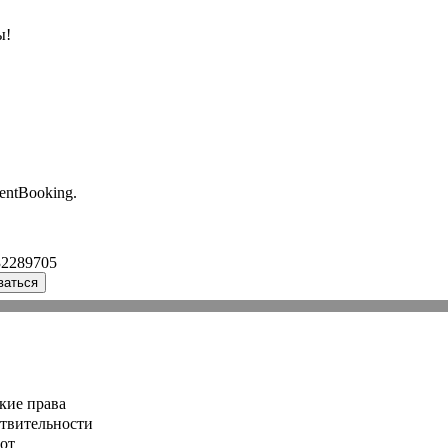
ы!
entBooking.
32289705
ваться
кие права
ствительности
от