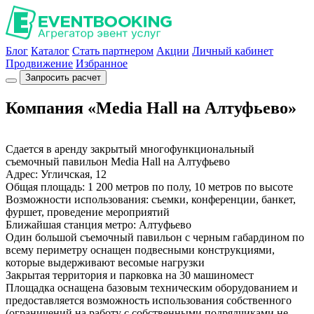
Блог
Каталог
Стать партнером
Акции
Личный кабинет
Продвижение
Избранное
Запросить расчет
Компания «Media Hall на Алтуфьево»
Сдается в аренду закрытый многофункциональный
съемочный павильон Media Hall на Алтуфьево
Адрес: Угличская, 12
Общая площадь: 1 200 метров по полу, 10 метров по высоте
Возможности использования: съемки, конференции, банкет,
фуршет, проведение мероприятий
Ближайшая станция метро: Алтуфьево
Один большой съемочный павильон с черным габардином по
всему периметру оснащен подвесными конструкциями,
которые выдерживают весомые нагрузки
Закрытая территория и парковка на 30 машиномест
Площадка оснащена базовым техническим оборудованием и
предоставляется возможность использования собственного
(ограничений на работу с собственными подрядчиками не