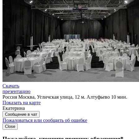
Скачать
презентацию
Россия
Москва, Угличская улица, 12
м. Алтуфьево 10 мин.
Показать на карте
Екатерина
Сообщение в чат
Пожаловаться или сообщить об ошибке
Close
Пожалуйста, уточните причину обращения*