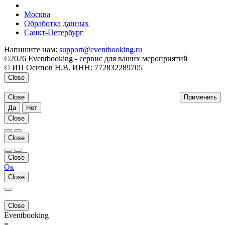
напишите нам
Москва
Обработка данных
Санкт-Петербург
Напишите нам:
support@eventbooking.ru
©2026 Eventbooking - сервис для ваших мероприятий
© ИП Осипов Н.В. ИНН: 772832289705
Close
Close
Применить
Да
Нет
Close
Close
Close
Ок
Close
Close
Eventbooking
=